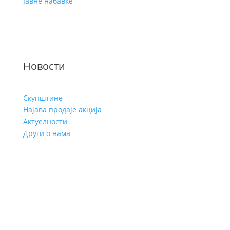
Јавне набавке
Услови кориштења
Заштита личних података
Новости
Скупштине
Најава продаје акција
Актуелности
Други о нама
Copyright © Друштво за управљање пензијским
резервним фондом Републике Српске а.д. Бања
Лука, 2011-2025. Сва права задржана.