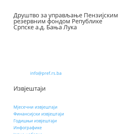
Друштво за управљање Пензијским
резервним фондом Републике
Српске а.д. Бања Лука
Бана Милосављевића 8
78000 Бања Лука
Телефон: 051-228-480
Фаx: 051-228-488
Е-маил:
info@pref.rs.ba
Извјештаји
Мјесечни извјештаји
Финансијски извјештаји
Годишњи извјештаји
Инфографике