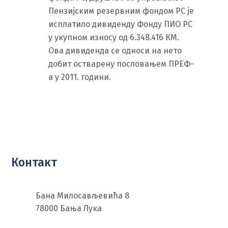
Пензијским резервним фондом РС је
исплатило дивиденду Фонду ПИО РС
у укупном износу од 6.348.416 КМ.
Ова дивиденда се односи на нето
добит остварену пословањем ПРЕФ-
а у 2011. години.
Контакт
Бана Милосављевића 8
78000 Бања Лука