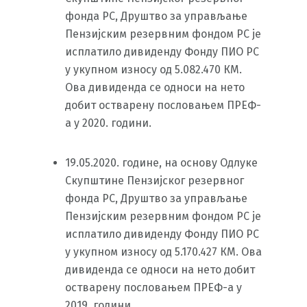
фонда РС, Друштво за управљање
Пензијским резервним фондом РС је
исплатило дивиденду Фонду ПИО РС
у укупном износу од 5.082.470 КМ.
Ова дивиденда се односи на нето
добит остварену пословањем ПРЕФ-
а у 2020. години.
19.05.2020. године, на основу Одлуке
Скупштине Пензијског резервног
фонда РС, Друштво за управљање
Пензијским резервним фондом РС је
исплатило дивиденду Фонду ПИО РС
у укупном износу од 5.170.427 КМ. Ова
дивиденда се односи на нето добит
остварену пословањем ПРЕФ-а у
2019. години.