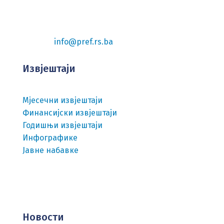
78000 Бања Лука
Телефон: 051-228-480
Фаx: 051-228-488
Е-маил:
info@pref.rs.ba
Извјештаји
Мјесечни извјештаји
Финансијски извјештаји
Годишњи извјештаји
Инфографике
Јавне набавке
Услови кориштења
Заштита личних података
Новости