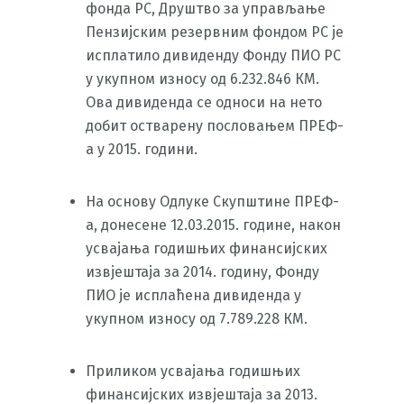
фонда РС, Друштво за управљање
Пензијским резервним фондом РС је
исплатило дивиденду Фонду ПИО РС
у укупном износу од 6.232.846 КМ.
Ова дивиденда се односи на нето
добит остварену пословањем ПРЕФ-
а у 2015. години.
На основу Одлуке Скупштине ПРЕФ-
а, донесене 12.03.2015. године, након
усвајања годишњих финансијских
извјештаја за 2014. годину, Фонду
ПИО је исплаћена дивиденда у
укупном износу од 7.789.228 КМ.
Приликом усвајања годишњих
финансијских извјештаја за 2013.