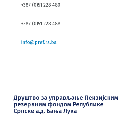
+387 (0)51 228 480
+387 (0)51 228 488
info@pref.rs.ba
Друштво за управљање Пензијским
резервним фондом Републике
Српске а.д. Бања Лука
Бана Милосављевића 8