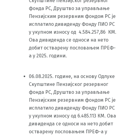
Скупштине Пензијског резервног
фонда РС, Друштво за управљање
Пензијским резервним фондом РС је
исплатило дивиденду Фонду ПИО РС
у укупном износу од 4.584.257,86 КМ.
Ова дивиденда се односи на нето
добит остварену пословањем ПРЕФ-
а у 2025. години.
06.08.2025. године, на основу Одлуке
Скупштине Пензијског резервног
фонда РС, Друштво за управљање
Пензијским резервним фондом РС је
исплатило дивиденду Фонду ПИО РС
у укупном износу од 6.485.113 КМ. Ова
дивиденда се односи на нето добит
остварену пословањем ПРЕФ-а у