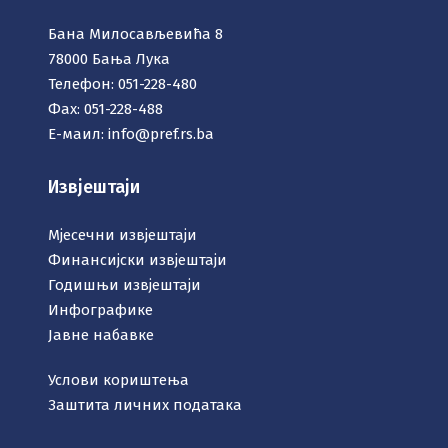
Бана Милосављевића 8
78000 Бања Лука
Телефон: 051-228-480
Фаx: 051-228-488
Е-маил:
info@pref.rs.ba
Извјештаји
Мјесечни извјештаји
Финансијски извјештаји
Годишњи извјештаји
Инфографике
Јавне набавке
Услови кориштења
Заштита личних података