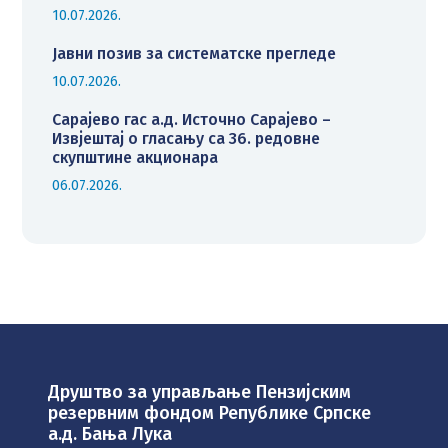
10.07.2026.
Јавни позив за систематске прегледе
10.07.2026.
Сарајево гас а.д. Источно Сарајево –
Извјештај о гласању са 36. редовне
скупштине акционара
06.07.2026.
Друштво за управљање Пензијским
резервним фондом Републике Српске
а.д. Бања Лука