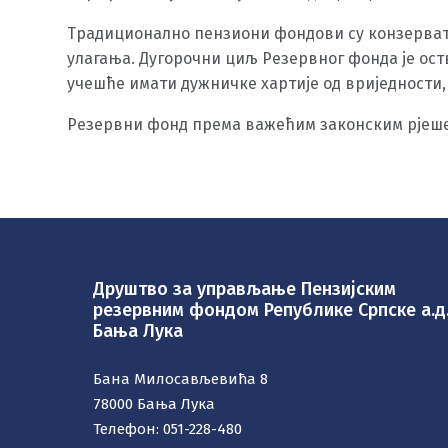
Традиционално пензиони фондови су конзерват
улагања. Дугорочни циљ Резервног фонда је ост
учешће имати дужничке хартије од вриједности
Резервни фонд према важећим законским рјеше
Друштво за управљање Пензијским
резервним фондом Републике Српске а.д
Бања Лука
Бана Милосављевића 8
78000 Бања Лука
Телефон: 051-228-480