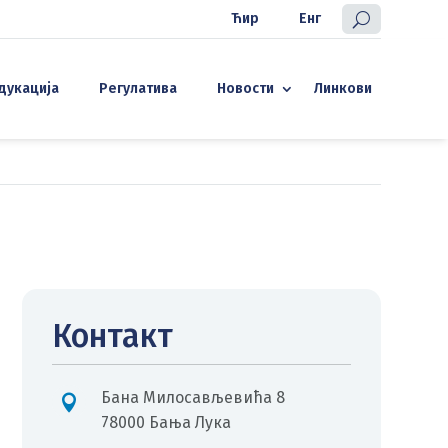
Ћир
Енг
дукација
Регулатива
Новости
Линкови
Контакт
Бана Милосављевића 8

78000 Бања Лука