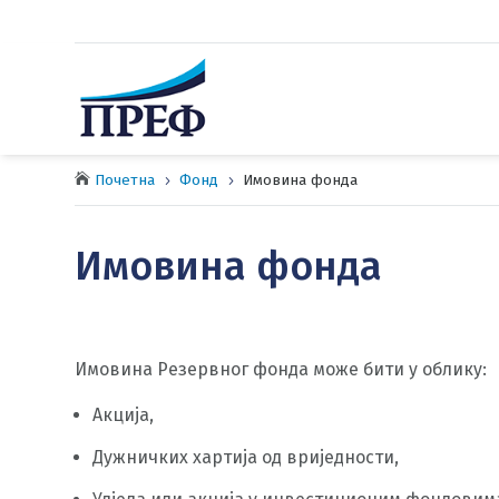
Почетна
Фонд
Имовина фонда

5
5
Имовина фонда
Имовина Резервног фонда може бити у облику:
Акција,
Дужничких хартија од вриједности,