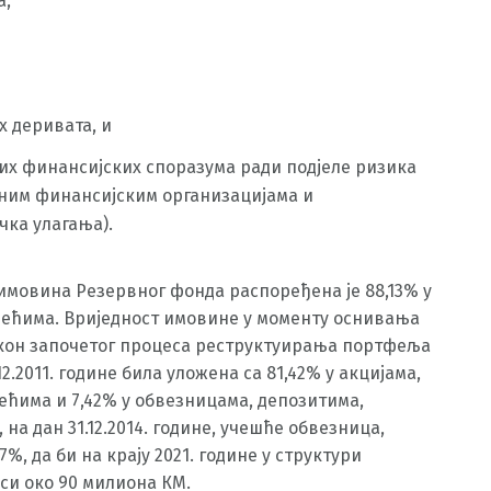
а,
х деривата, и
их финансијских споразума ради подјеле ризика
дним финансијским организацијама и
чка улагања).
 имовина Резервног фонда распоређена је 88,13% у
зећима. Вриједност имовине у моменту оснивања
 Након започетог процеса реструктуирања портфеља
12.2011. године била уложена са 81,42% у акцијама,
ећима и 7,42% у обвезницама, депозитима,
на дан 31.12.2014. године, учешће обвезница,
%, да би на крају 2021. године у структури
си око 90 милиона КМ.