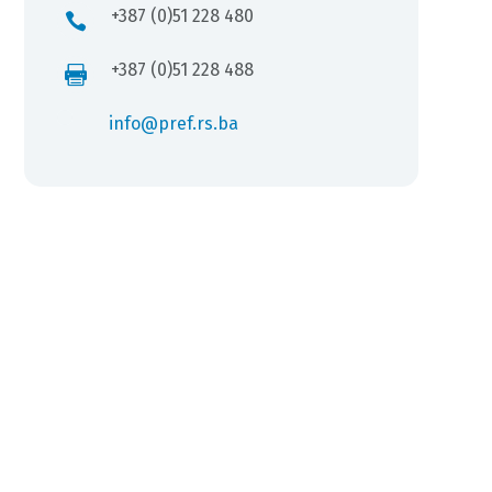
+387 (0)51 228 480

+387 (0)51 228 488

info@pref.rs.ba