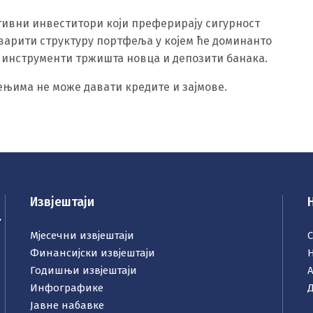
ивни инвеститори који преферирају сигурност
варити структуру портфеља у којем ће доминанто
, инструменти тржишта новца и депозити банака.
њима не може давати кредите и зајмове.
Извјештаји
.
Мјесечни извјештаји
Финансијски извјештаји
Н
Годишњи извјештаји
Инфографике
Јавне набавке