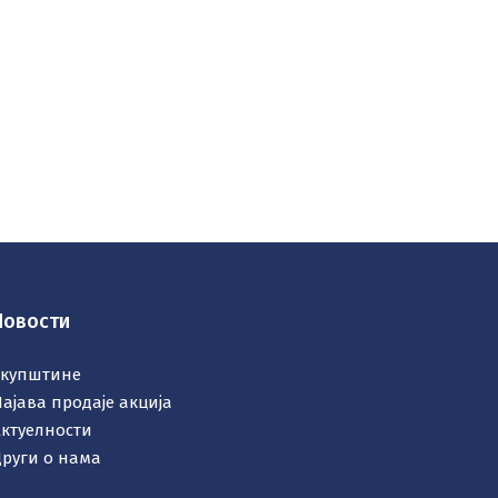
Новости
Скупштине
ајава продаје акција
Актуелности
Други о нама