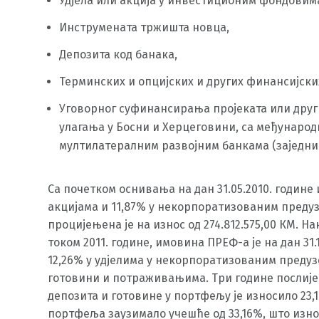
Удјела или акција у инвестиционим фондовим
Инструмената тржишта новца,
Депозита код банака,
Терминских и опцијских и других финансијски
Уговорног суфинансирања пројеката или друг
улагања у Босни и Херцеговини, са међунаро
мултилатералним развојним банкама (заједни
Са почетком оснивања на дан 31.05.2010. године
акцијама и 11,87% у некорпоратизованим преду
процијењена је на износ од 274.812.575,00 КМ.
током 2011. године, имовина ПРЕФ-а је на дан 31.
12,26% у удјелима у некорпоратизованим предуз
готовини и потраживањима. Три године послије, 
депозита и готовине у портфељу је износило 23,17
портфеља заузимало учешће од 33,16%, што изно