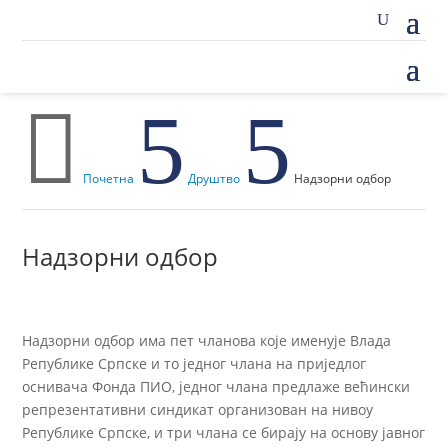

5
5
Почетна
Друштво
Надзорни одбор
Надзорни одбор
Надзорни одбор има пет чланова које именује Влада
Републике Српске и то једног члана на приједлог
оснивача Фонда ПИО, једног члана предлаже већински
репрезентативни синдикат организован на нивоу
Републике Српске, и три члана се бирају на основу јавног