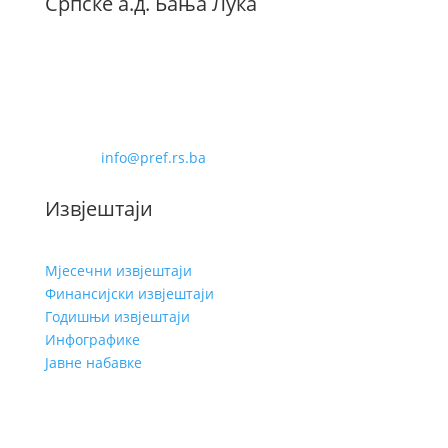
Српске а.д. Бања Лука
Бана Милосављевића 8
78000 Бања Лука
Телефон: 051-228-480
Фаx: 051-228-488
Е-маил:
info@pref.rs.ba
Извјештаји
Мјесечни извјештаји
Финансијски извјештаји
Годишњи извјештаји
Инфографике
Јавне набавке
Услови кориштења
Заштита личних података