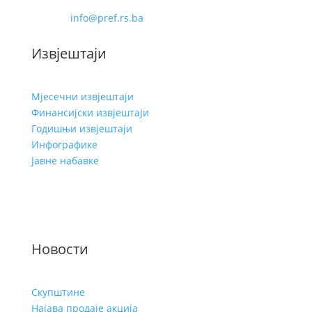
Фаx: 051-228-488
Е-маил:
info@pref.rs.ba
Извјештаји
Мјесечни извјештаји
Финансијски извјештаји
Годишњи извјештаји
Инфографике
Јавне набавке
Услови кориштења
Заштита личних података
Новости
Скупштине
Најава продаје акција