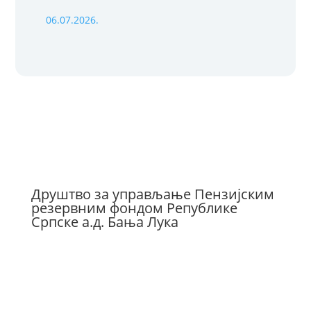
06.07.2026.
Друштво за управљање Пензијским
резервним фондом Републике
Српске а.д. Бања Лука
Бана Милосављевића 8
78000 Бања Лука
Телефон: 051-228-480