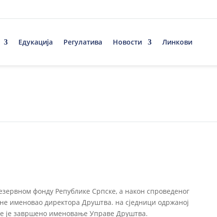
Едукација
Регулатива
Новости
Линкови
резервном фонду Републике Српске, а након спроведеног
дине именовао директора Друштва.
на сједници одржаној
име је завршено именовање Управе Друштва.