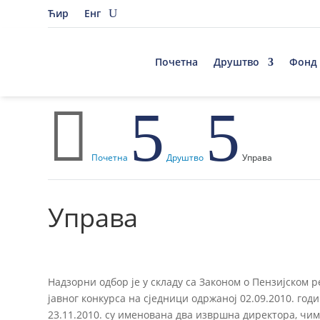
Ћир
Енг
Почетна
Друштво
Фонд

5
5
Почетна
Друштво
Управа
Управа
Надзорни одбор је у складу са Законом о Пензијском 
јавног конкурса на сједници одржаној 02.09.2010. го
23.11.2010. су именована два извршна директора, ч