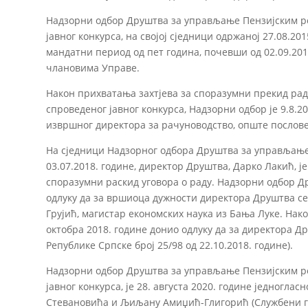
Надзорни одбор Друштва за управљање Пензијским р
јавног конкурса, на својој сједници одржаној 27.08.2
мандатни период од пет година, почевши од 02.09.201
члановима Управе.
Након прихватања захтјева за споразумни прекид радн
спроведеног јавног конкурса, Надзорни одбор је 9.8
извршног директора за рачуноводство, опште послове
На сједници Надзорног одбора Друштва за управљање
03.07.2018. године, директор Друштва, Дарко Лакић, ј
споразумни раскид уговора о раду. Надзорни одбор Д
одлуку да за вршиоца дужности директора Друштва с
Грујић, магистар економских наука из Бања Луке. Нако
октобра 2018. године донио одлуку да за директора 
Републике Српске број 25/98 од 22.10.2018. године).
Надзорни одбор Друштва за управљање Пензијским р
јавног конкурса, је 28. августа 2020. године једногл
Стевановића и Љиљану Амиџић-Глигорић (Службени гл