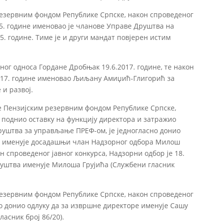
езервним фондом Републике Српске, након спроведеног
015. године именовао је чланове Управе Друштва на
5. године. Тиме је и други мандат повјерен истим
ог односа Гордане Дробњак 19.6.2017. године, те након
.2017. године именовао Љиљану Амиџић-Глигорић за
 и развој.
 Пензијским резервним фондом Републике Српске,
е поднио оставку на функцију директора и затражио
руштва за управљање ПРЕФ-ом, је једногласно донио
е именује досадашњи члан Надзорног одбора Милош
н спроведеног јавног конкурса, Надзорни одбор је 18.
Друштва именује Милоша Грујића (Службени гласник
езервним фондом Републике Српске, након спроведеног
асно донио одлуку да за извршне директоре именује Сашу
асник број 86/20).