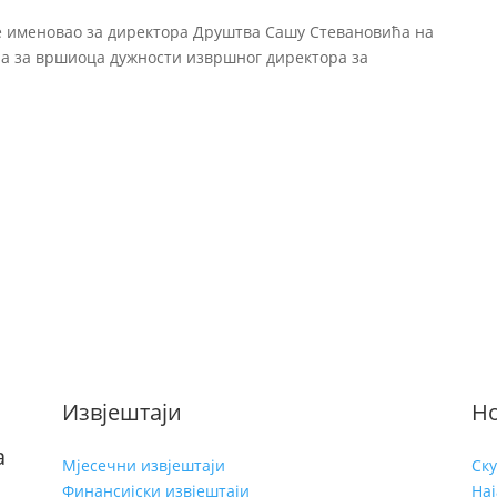
је именовао за директора Друштва Сашу Стевановића на
, а за вршиоца дужности извршног директора за
Извјештаји
Н
а
Мјесечни извјештаји
Ск
Финансијски извјештаји
Нај