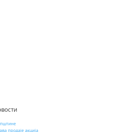
овости
упштине
ава продаје акција