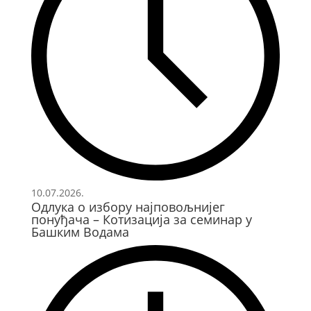
10.07.2026.
Одлука о избору најповољнијег
понуђача – Котизација за семинар у
Башким Водама