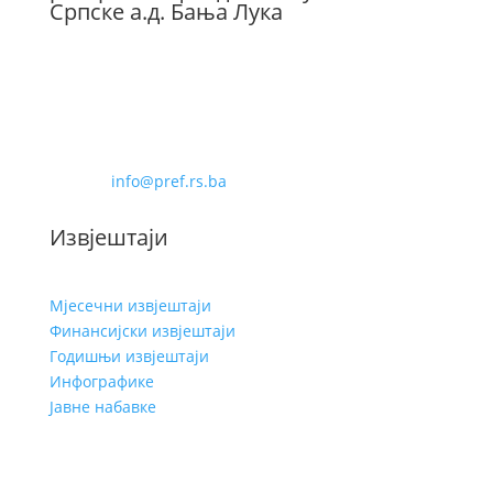
Српске а.д. Бања Лука
Бана Милосављевића 8
78000 Бања Лука
Телефон: 051-228-480
Фаx: 051-228-488
Е-маил:
info@pref.rs.ba
Извјештаји
Мјесечни извјештаји
Финансијски извјештаји
Годишњи извјештаји
Инфографике
Јавне набавке
Услови кориштења
Заштита личних података