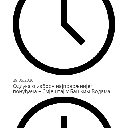
29.05.2026.
Одлука о избору најповољнијег
понуђача – Смјештај у Башким Водама