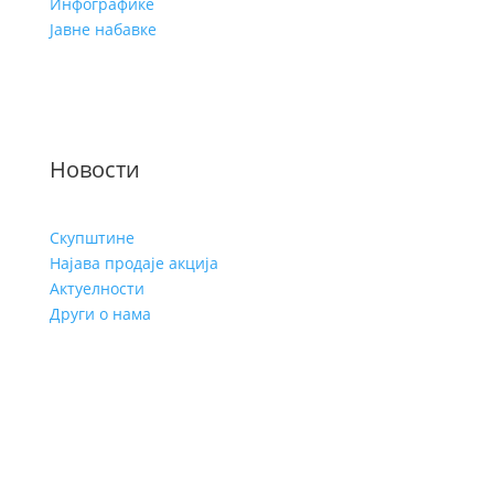
Инфографике
Јавне набавке
Услови кориштења
Заштита личних података
Новости
Скупштине
Најава продаје акција
Актуелности
Други о нама
Copyright © Друштво за управљање пензијским
резервним фондом Републике Српске а.д. Бања
Лука, 2011-2025. Сва права задржана.