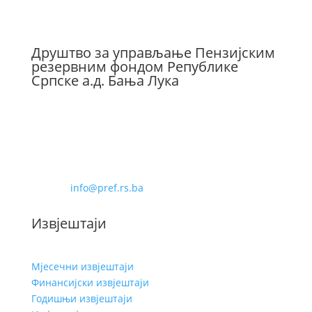
Друштво за управљање Пензијским
резервним фондом Републике
Српске а.д. Бања Лука
Бана Милосављевића 8
78000 Бања Лука
Телефон: 051-228-480
Фаx: 051-228-488
Е-маил:
info@pref.rs.ba
Извјештаји
Мјесечни извјештаји
Финансијски извјештаји
Годишњи извјештаји